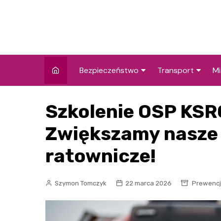
Skip
to
content
Bezpieczeństwo
Transport
Mi
Kronika policyjna
Komunikacja miej
I
Szkolenie OSP KSR
Wypadki i zdarzenia
Drogi i remonty
S
l
Zwiększamy nasze 
Prewencja i edukacja
policyjna
Ś
ratownicze!
I
Szymon Tomczyk
22 marca 2026
Prewencja