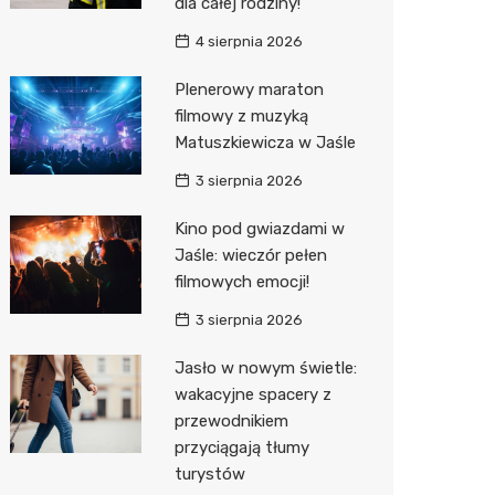
dla całej rodziny!
Sinsey
4 sierpnia 2026
Action
Plenerowy maraton
filmowy z muzyką
Biedron
Matuszkiewicza w Jaśle
3 sierpnia 2026
Kino pod gwiazdami w
Jaśle: wieczór pełen
filmowych emocji!
3 sierpnia 2026
Jasło w nowym świetle:
wakacyjne spacery z
przewodnikiem
przyciągają tłumy
turystów