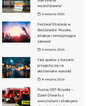
odkrywania
wszechświata!
Zwierzęta
Dermat
Pomoc 
Przedsz
Kino
Sklep z
4 sierpnia 2026
Sklepy specjalistyczne
Okulista
Stacja 
Wesele
Wetery
Jubiler
Festiwal Strażacki w
Sieci handlowe
Ortope
Akumul
Siłownia
Optyk
Lidl
Bieździadce: Muzyka,
atrakcje i emocjonująca
Usługi
Fizjoter
Stacja p
Sklep w
Dino
Drukarn
zabawa!
Dietety
Mechan
Księgar
Kauflan
Dorabia
4 sierpnia 2026
Psychot
Sklep r
Żabka
Geodet
Fala upałów z burzami:
Sklep m
Kwiaciar
Bricoma
Meble n
przygotuj się na
ekstremalne warunki!
Przycho
Empik
Taxi
4 sierpnia 2026
JYSK
Fotogra
Poznaj OSP Brzyska –
Media E
Dzień Otwarty z
warsztatami i atrakcjami
Pepco