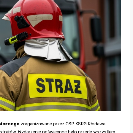
nicznego
zorganizowane przez OSP KSRG Kłodawa
estników. Wydarzenie poświęcone było przede wszystkim