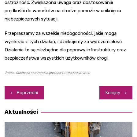
ostrożność. Zwiększona uwaga oraz dostosowanie
prędkości do warunków na drodze pomoże w uniknięciu
niebezpiecznych sytuacji.
Przepraszamy za wszelkie niedogodności, jakie mogą
wyniknąć z tych działań, i dziękujemy za wyrozumiałość.
Działania te są niezbędne dla poprawy infrastruktury oraz
bezpieczeństwa wszystkich użytkowników drogi.
Źródło: facebook.com/profile.php?id=100064686909820
Nawigacja
Poprzedni
Kolejny
wpisu
Aktualności