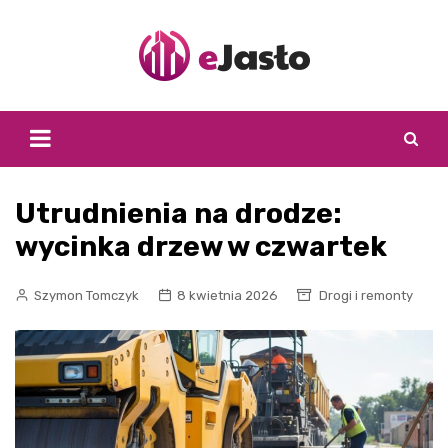
Skip
to
content
Utrudnienia na drodze:
wycinka drzew w czwartek
Szymon Tomczyk
8 kwietnia 2026
Drogi i remonty