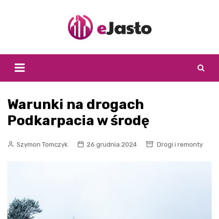
Skip
to
content
Warunki na drogach
Podkarpacia w środę
Szymon Tomczyk
26 grudnia 2024
Drogi i remonty