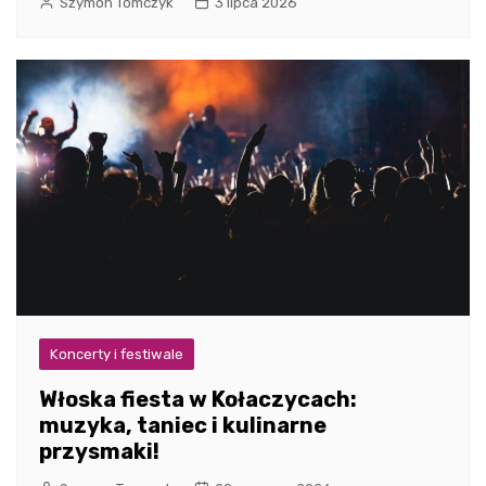
Szymon Tomczyk
3 lipca 2026
Koncerty i festiwale
Włoska fiesta w Kołaczycach:
muzyka, taniec i kulinarne
przysmaki!