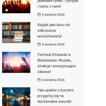
jasielskim rynku – przyjdź
i tańcz z nami!
Sinsey
4 sierpnia 2026
Action
Książki jako klucz do
Biedron
odkrywania
wszechświata!
4 sierpnia 2026
Festiwal Strażacki w
Bieździadce: Muzyka,
atrakcje i emocjonująca
zabawa!
4 sierpnia 2026
Fala upałów z burzami:
przygotuj się na
ekstremalne warunki!