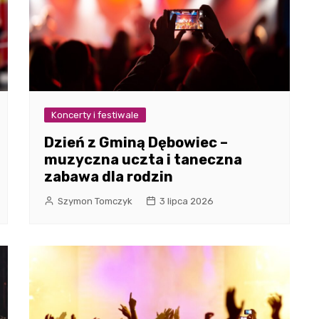
Koncerty i festiwale
Dzień z Gminą Dębowiec –
muzyczna uczta i taneczna
zabawa dla rodzin
Szymon Tomczyk
3 lipca 2026