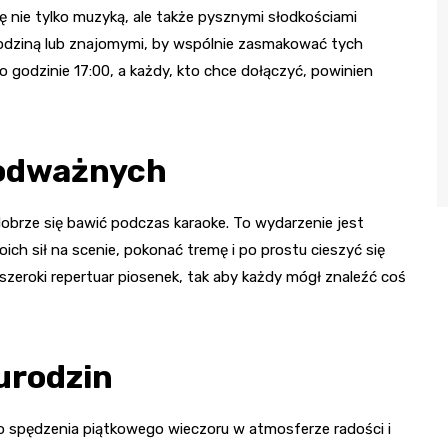
ię nie tylko muzyką, ale także pysznymi słodkościami
rodziną lub znajomymi, by wspólnie zasmakować tych
 godzinie 17:00, a każdy, kto chce dołączyć, powinien
a odważnych
obrze się bawić podczas karaoke. To wydarzenie jest
ich sił na scenie, pokonać tremę i po prostu cieszyć się
zeroki repertuar piosenek, tak aby każdy mógł znaleźć coś
urodzin
 spędzenia piątkowego wieczoru w atmosferze radości i