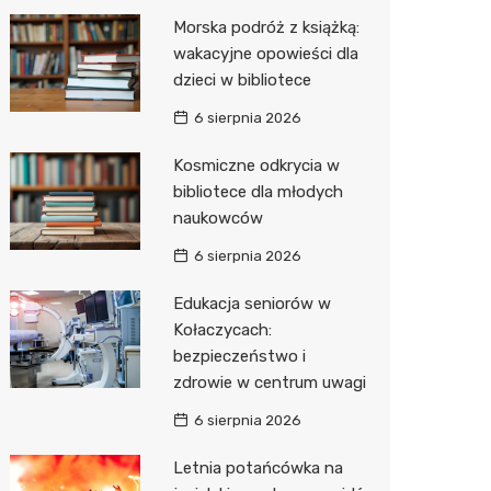
Morska podróż z książką:
Zwierzęta
Dermat
Pomoc 
Przedsz
Kino
Sklep z
wakacyjne opowieści dla
Sklepy specjalistyczne
Okulista
Stacja 
Wesele
Wetery
Jubiler
dzieci w bibliotece
6 sierpnia 2026
Sieci handlowe
Ortope
Akumul
Siłownia
Optyk
Lidl
Kosmiczne odkrycia w
Usługi
Fizjoter
Stacja p
Sklep w
Dino
Drukarn
bibliotece dla młodych
Dietety
Mechan
Księgar
Kauflan
Dorabia
naukowców
Psychot
Sklep r
Żabka
Geodet
6 sierpnia 2026
Sklep m
Kwiaciar
Bricoma
Meble n
Edukacja seniorów w
Kołaczycach:
Przycho
Empik
Taxi
bezpieczeństwo i
zdrowie w centrum uwagi
JYSK
Fotogra
6 sierpnia 2026
Media E
Letnia potańcówka na
Pepco