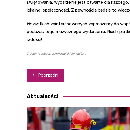
świętowania. Wydarzenie jest otwarte dla każdego,
lokalnej społeczności. Z pewnością będzie to wiecz
Wszystkich zainteresowanych zapraszamy do wspól
podczas tego muzycznego wydarzenia. Niech piątk
radości!
Źródło: facebook.com/jasielskidomkultury
Nawigacja
Poprzedni
wpisu
Aktualności