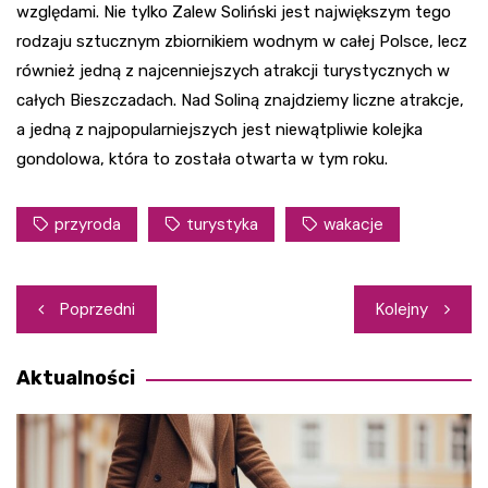
względami. Nie tylko Zalew Soliński jest największym tego
rodzaju sztucznym zbiornikiem wodnym w całej Polsce, lecz
również jedną z najcenniejszych atrakcji turystycznych w
całych Bieszczadach. Nad Soliną znajdziemy liczne atrakcje,
a jedną z najpopularniejszych jest niewątpliwie kolejka
gondolowa, która to została otwarta w tym roku.
przyroda
turystyka
wakacje
Nawigacja
Poprzedni
Kolejny
wpisu
Aktualności