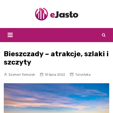
Skip
to
content
Bieszczady – atrakcje, szlaki i
szczyty
Szymon Tomczyk
10 lipca 2022
Turystyka