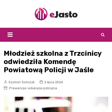
Skip
to
content
Młodzież szkolna z Trzcinicy
odwiedziła Komendę
Powiatową Policji w Jaśle
Szymon Tomczyk
2 lipca 2024
Prewencja i edukacja policyjna