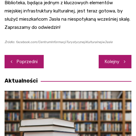
Biblioteka, będąca jednym z kluczowych elementów
miejskiej infrastruktury kulturalnej, jest teraz gotowa, by
służyć mieszkańcom Jasła na niespotykaną wcześniej skalę.
Zapraszamy do odwiedzin!
Źródło: facebook.com/CentrumInformacjiTurystycznejiKulturalnejwJasle
Nawigacja
Poprzedni
Kolejny
wpisu
Aktualności