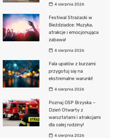
4 sierpnia 2026
Sinsey
Festiwal Strażacki w
Action
Bieździadce: Muzyka,
atrakcje i emocjonująca
Biedron
zabawa!
4 sierpnia 2026
Fala upałów z burzami:
przygotuj się na
ekstremalne warunki!
4 sierpnia 2026
Poznaj OSP Brzyska –
Dzień Otwarty z
warsztatami i atrakcjami
dla całej rodziny!
4 sierpnia 2026