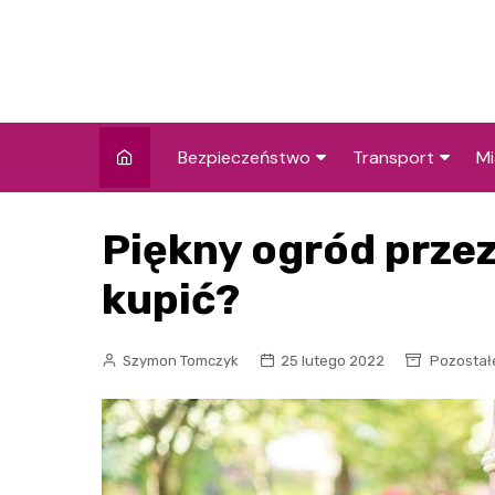
Skip
to
content
Bezpieczeństwo
Transport
Mi
Kronika policyjna
Komunikacja miej
I
Piękny ogród przez
Wypadki i zdarzenia
Drogi i remonty
S
l
kupić?
Prewencja i edukacja
policyjna
Ś
Szymon Tomczyk
25 lutego 2022
Pozostał
I