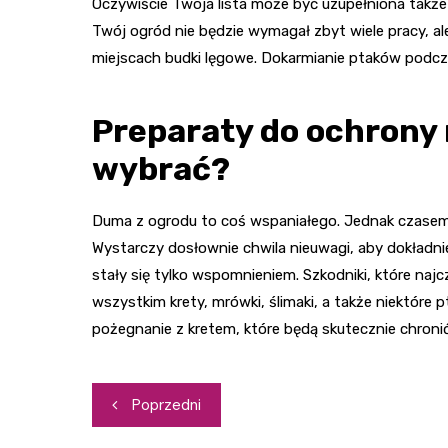
Oczywiście Twoja lista może być uzupełniona także
Twój ogród nie będzie wymagał zbyt wiele pracy, a
miejscach budki lęgowe. Dokarmianie ptaków podc
Preparaty do ochrony r
wybrać?
Duma z ogrodu to coś wspaniałego. Jednak czasem n
Wystarczy dosłownie chwila nieuwagi, aby dokładnie
stały się tylko wspomnieniem. Szkodniki, które naj
wszystkim krety, mrówki, ślimaki, a także niektóre 
pożegnanie z kretem, które będą skutecznie chroni
Nawigacja
Poprzedni
wpisu