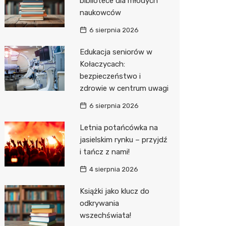
bibliotece dla młodych
naukowców
Zwierzęta
Dermat
Pomoc 
Przedsz
Kino
Sklep z
6 sierpnia 2026
Sklepy specjalistyczne
Okulista
Stacja 
Wesele
Wetery
Jubiler
Edukacja seniorów w
Sieci handlowe
Ortope
Akumul
Siłownia
Optyk
Lidl
Kołaczycach:
bezpieczeństwo i
Usługi
Fizjoter
Stacja p
Sklep w
Dino
Drukarn
zdrowie w centrum uwagi
Dietety
Mechan
Księgar
Kauflan
Dorabia
6 sierpnia 2026
Psychot
Sklep r
Żabka
Geodet
Letnia potańcówka na
Sklep m
Kwiaciar
Bricoma
Meble n
jasielskim rynku – przyjdź
i tańcz z nami!
Przycho
Empik
Taxi
4 sierpnia 2026
JYSK
Fotogra
Książki jako klucz do
Media E
odkrywania
wszechświata!
Pepco