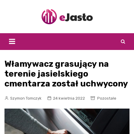
Skip
to
content
Włamywacz grasujący na
terenie jasielskiego
cmentarza został uchwycony
Szymon Tomczyk
24 kwietnia 2022
Pozostałe