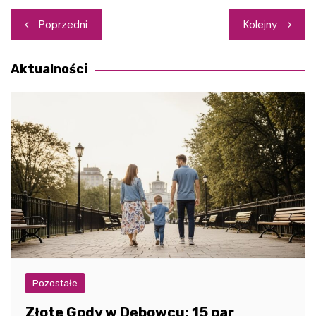
Nawigacja
Poprzedni
Kolejny
wpisu
Aktualności
Pozostałe
Złote Gody w Dębowcu: 15 par