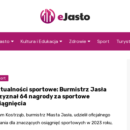
asto
Kultura i Edukacja
Zdrowie
Sport
Turys
ska
nwestycje
Koncerty i festiwale
Szpitale i medycyna
Atrakc
i okol
amorząd i polityka
Teatr i sztuka
Profilaktyka i zdrowie
okalna
Atrakc
ort
Biblioteka i literatura
okoli
rodowisko i ekologia
tualności sportowe: Burmistrz Jasła
Szkoły i przedszkola
zyznał 64 nagrody za sportowe
nstytucje
iągnięcia
Uczelnie i nauka
m Kostrząb, burmistrz Miasta Jasła, udzielił oficjalnego
ania dla znaczących osiągnięć sportowych w 2023 roku,