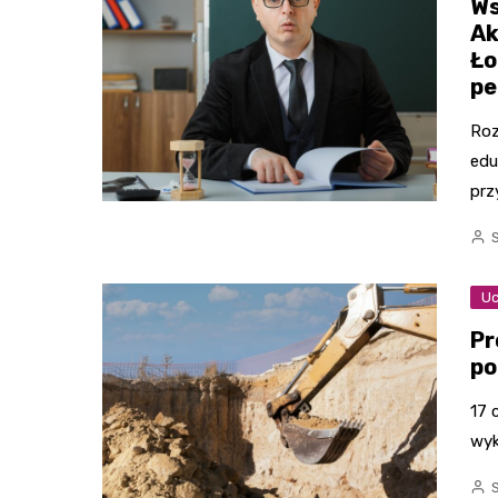
Ws
Ak
Ło
pe
Roz
edu
prz
Uc
Pr
po
17 
wyk