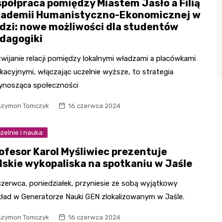
półpraca pomiędzy Miastem Jasło a Filią
ademii Humanistyczno-Ekonomicznej w
dzi: nowe możliwości dla studentów
dagogiki
wijanie relacji pomiędzy lokalnymi władzami a placówkami
kacyjnymi, włączając uczelnie wyższe, to strategia
ynosząca społeczności
Szymon Tomczyk
16 czerwca 2024
zelnie i nauka
ofesor Karol Myśliwiec prezentuje
lskie wykopaliska na spotkaniu w Jaśle
czerwca, poniedziałek, przyniesie ze sobą wyjątkowy
ład w Generatorze Nauki GEN zlokalizowanym w Jaśle.
Szymon Tomczyk
16 czerwca 2024