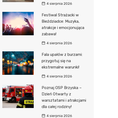
4 sierpnia 2026
Sinsey
Festiwal Strażacki w
Action
Bieździadce: Muzyka,
atrakcje i emocjonująca
Biedron
zabawa!
4 sierpnia 2026
Fala upałów z burzami:
przygotuj się na
ekstremalne warunki!
4 sierpnia 2026
Poznaj OSP Brzyska –
Dzień Otwarty z
warsztatami i atrakcjami
dla całej rodziny!
4 sierpnia 2026