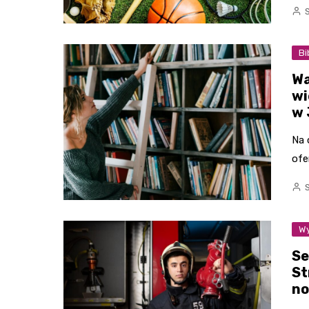
Bi
Wa
wi
w 
Na 
ofe
Wy
Se
St
no