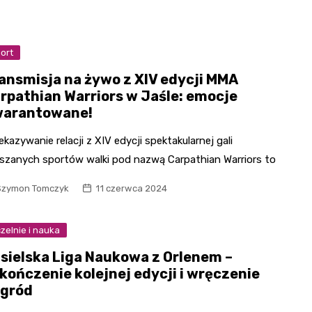
ort
ansmisja na żywo z XIV edycji MMA
rpathian Warriors w Jaśle: emocje
arantowane!
ekazywanie relacji z XIV edycji spektakularnej gali
szanych sportów walki pod nazwą Carpathian Warriors to
Szymon Tomczyk
11 czerwca 2024
zelnie i nauka
sielska Liga Naukowa z Orlenem –
kończenie kolejnej edycji i wręczenie
gród