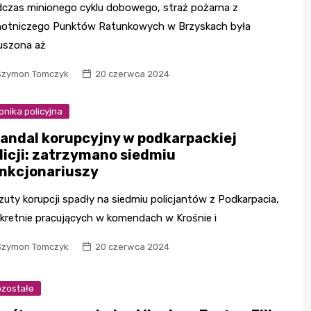
czas minionego cyklu dobowego, straż pożarna z
otniczego Punktów Ratunkowych w Brzyskach była
szona aż
Szymon Tomczyk
20 czerwca 2024
onika policyjna
andal korupcyjny w podkarpackiej
licji: zatrzymano siedmiu
nkcjonariuszy
zuty korupcji spadły na siedmiu policjantów z Podkarpacia,
kretnie pracujących w komendach w Krośnie i
Szymon Tomczyk
20 czerwca 2024
zostałe