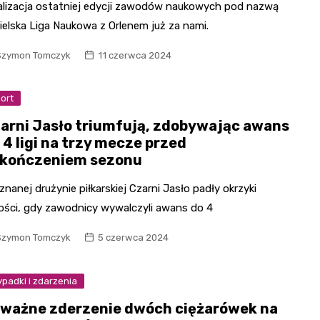
alizacja ostatniej edycji zawodów naukowych pod nazwą
ielska Liga Naukowa z Orlenem już za nami.
Szymon Tomczyk
11 czerwca 2024
ort
arni Jasło triumfują, zdobywając awans
 4 ligi na trzy mecze przed
kończeniem sezonu
znanej drużynie piłkarskiej Czarni Jasło padły okrzyki
ości, gdy zawodnicy wywalczyli awans do 4
Szymon Tomczyk
5 czerwca 2024
padki i zdarzenia
ważne zderzenie dwóch ciężarówek na