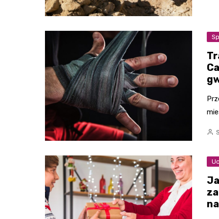
Sp
Tr
Ca
gw
Prz
mie
Uc
Ja
za
na