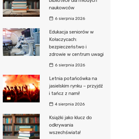
bibliotece dla młodych
naukowców
Zwierzęta
Dermat
Pomoc 
Przedsz
Kino
Sklep z
6 sierpnia 2026
Sklepy specjalistyczne
Okulista
Stacja 
Wesele
Wetery
Jubiler
Edukacja seniorów w
Sieci handlowe
Ortope
Akumul
Siłownia
Optyk
Lidl
Kołaczycach:
bezpieczeństwo i
Usługi
Fizjoter
Stacja p
Sklep w
Dino
Drukarn
zdrowie w centrum uwagi
Dietety
Mechan
Księgar
Kauflan
Dorabia
6 sierpnia 2026
Psychot
Sklep r
Żabka
Geodet
Letnia potańcówka na
Sklep m
Kwiaciar
Bricoma
Meble n
jasielskim rynku – przyjdź
i tańcz z nami!
Przycho
Empik
Taxi
4 sierpnia 2026
JYSK
Fotogra
Książki jako klucz do
Media E
odkrywania
wszechświata!
Pepco