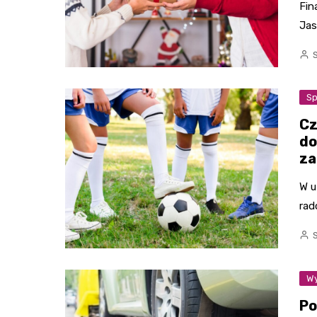
Fin
Jas
Sp
Cz
do
za
W u
rad
Wy
Po