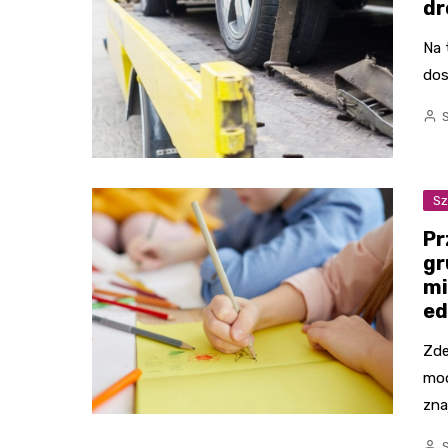
dr
Na 
dos
Sz
Pr
gr
mi
ed
Zde
mod
zna