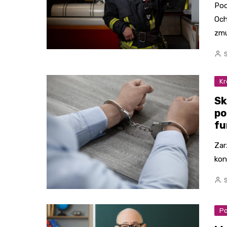
Pod
Och
zmu
Kr
Sk
po
fu
Zar
kon
Po