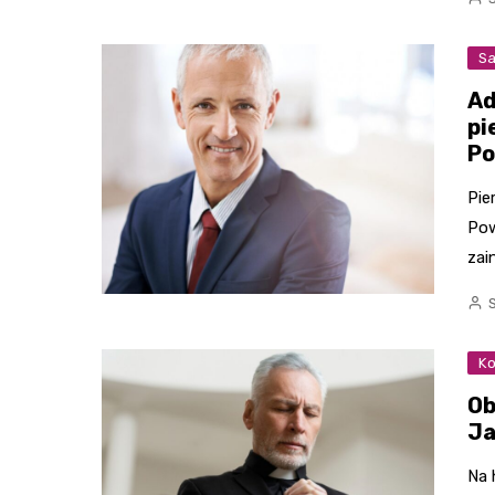
Sa
Ad
pi
Po
Pie
Pow
zai
Ko
Ob
Ja
Na 